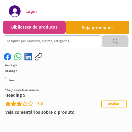
Login
Biblioteca de produtos
Seja premium
Heading 5
Heading 2
Free
* Preço estimado de mercado
Heading 5
3.0
Avaliar
classificação média é 3 de 5
Veja comentários sobre o produto