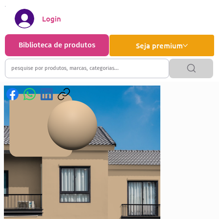
Login
Biblioteca de produtos
Seja premium