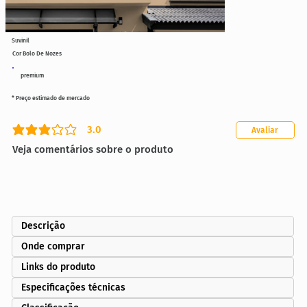
Suvinil
Cor Bolo De Nozes
premium
* Preço estimado de mercado
3.0
Avaliar
classificação média é 3 de 5
Veja comentários sobre o produto
Descrição
Onde comprar
Links do produto
Especificações técnicas