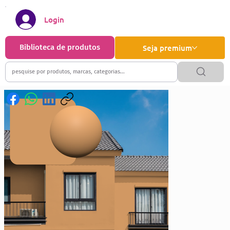
Login
Biblioteca de produtos
Seja premium