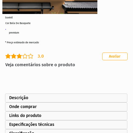
Suvinil
Cor Bola De Basquete
premium
* Preço estimado de mercado
3.0
Avaliar
classificação média é 3 de 5
Veja comentários sobre o produto
Descrição
Onde comprar
Links do produto
Especificações técnicas