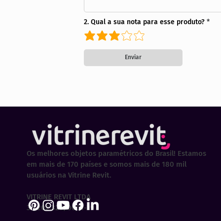
2. Qual a sua nota para esse produto?
Enviar
Os melhores objetos paramétricos do Brasil! Estamos
em mais de 170 países e somos mais de 180 mil
usuários na Vitrine Revit.
VITRINE REVIT LTDA
30.202.323/0001-29