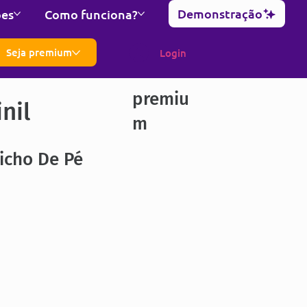
Demonstração
ões
Como funciona?
Seja premium
Login
premiu
nil
m
icho De Pé