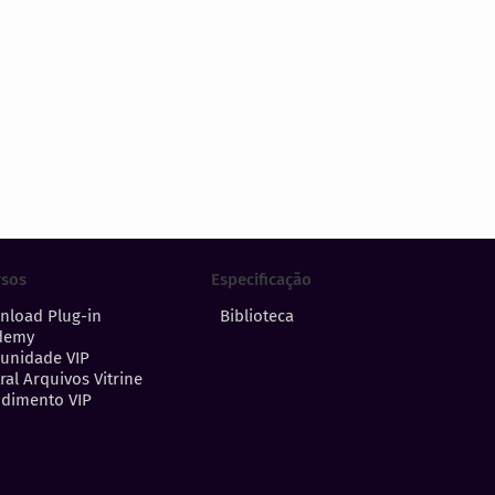
Especificação
rsos
Biblioteca
nload Plug-in
demy
unidade VIP
ral Arquivos Vitrine
dimento VIP