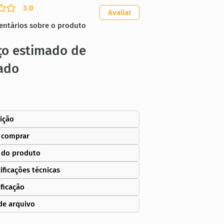
3.0
ação média é 3 de 5
Avaliar
entários sobre o produto
ço estimado de
ado
ição
 comprar
 do produto
ificações técnicas
ificação
de arquivo