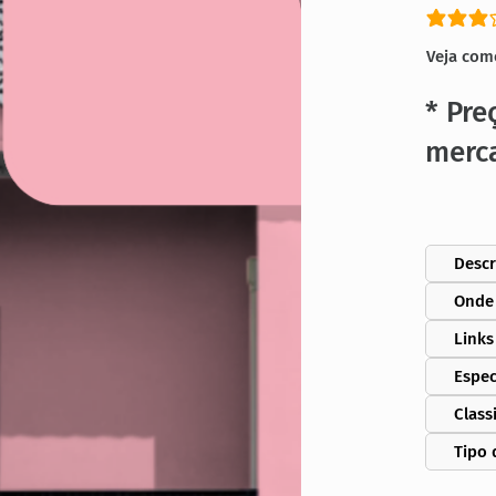
classific
Veja com
* Pre
merc
Descr
Onde
Links
Espec
Class
Tipo 