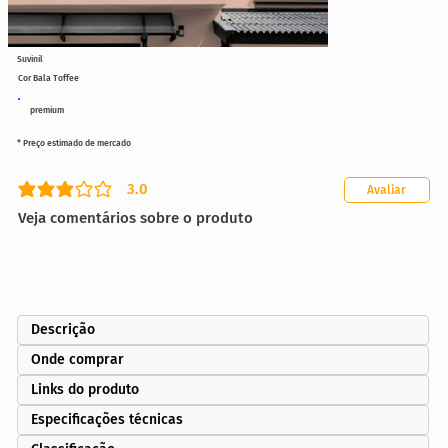
Suvinil
Cor Bala Toffee
premium
* Preço estimado de mercado
3.0
Avaliar
classificação média é 3 de 5
Veja comentários sobre o produto
Descrição
Onde comprar
Links do produto
Especificações técnicas