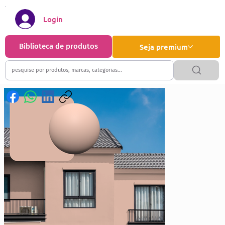
Login
Biblioteca de produtos
Seja premium