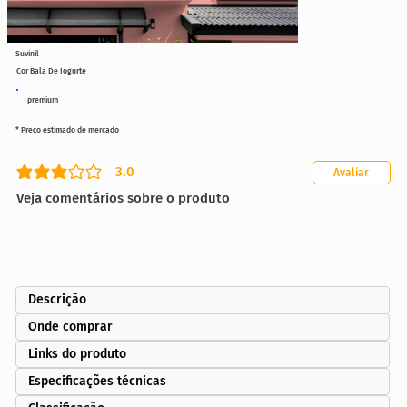
Suvinil
Cor Bala De Iogurte
premium
* Preço estimado de mercado
3.0
Avaliar
classificação média é 3 de 5
Veja comentários sobre o produto
Descrição
Onde comprar
Links do produto
Especificações técnicas