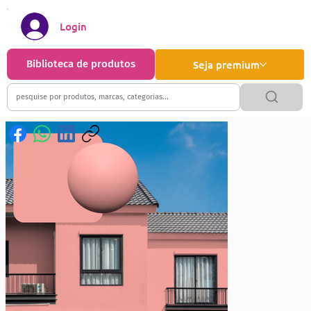
Login
Biblioteca de produtos
Seja premium