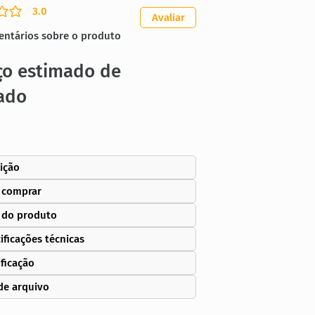
3.0
ação média é 3 de 5
Avaliar
entários sobre o produto
ço estimado de
ado
ição
 comprar
 do produto
ificações técnicas
ificação
de arquivo