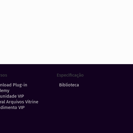
Especificação
rsos
Biblioteca
nload Plug-in
demy
unidade VIP
ral Arquivos Vitrine
dimento VIP