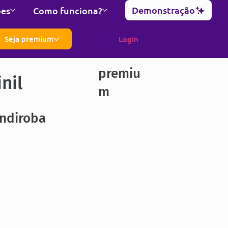
Demonstração
ões
Como funciona?
Seja premium
Login
premiu
nil
m
Andiroba