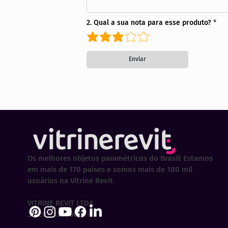
2. Qual a sua nota para esse produto?
Enviar
Os melhores objetos paramétricos do Brasil! Estamos
em mais de 170 países e somos mais de 180 mil
usuários na Vitrine Revit.
VITRINE REVIT LTDA
30.202.323/0001-29