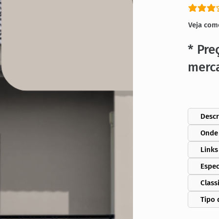
classific
Veja com
* Pre
merc
Descr
Onde
Links
Espec
Class
Tipo 