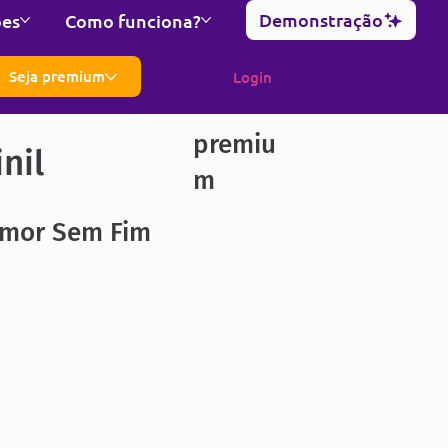
Demonstração
ões
Como funciona?
Seja premium
Login
premiu
nil
m
Amor Sem Fim