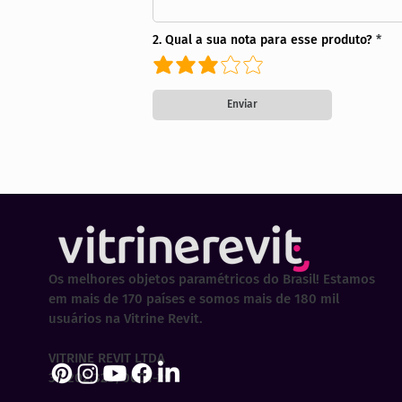
2. Qual a sua nota para esse produto?
Enviar
Os melhores objetos paramétricos do Brasil! Estamos
em mais de 170 países e somos mais de 180 mil
usuários na Vitrine Revit.
VITRINE REVIT LTDA
30.202.323/0001-29