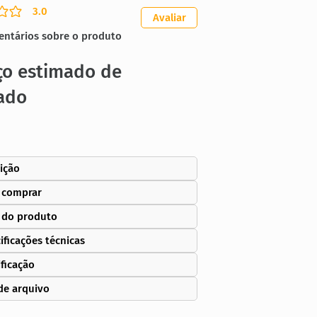
3.0
ação média é 3 de 5
Avaliar
entários sobre o produto
ço estimado de
ado
ição
 comprar
 do produto
ificações técnicas
ificação
de arquivo