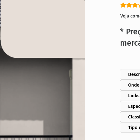
classific
Veja com
* Pre
merc
Descr
Onde
Links
Espec
Class
Tipo 