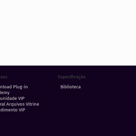
Especificação
rsos
Biblioteca
nload Plug-in
demy
unidade VIP
ral Arquivos Vitrine
dimento VIP