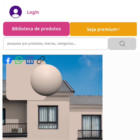
Login
Biblioteca de produtos
Seja premium