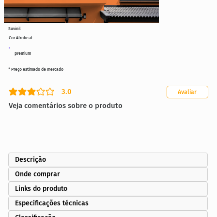
Suvinil
Cor Afrobeat
premium
* Preço estimado de mercado
3.0
Avaliar
classificação média é 3 de 5
Veja comentários sobre o produto
Descrição
Onde comprar
Links do produto
Especificações técnicas