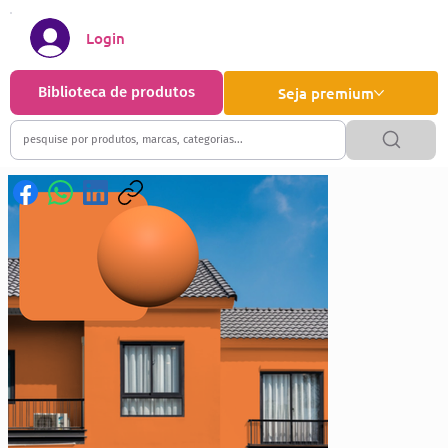
Login
Biblioteca de produtos
Seja premium