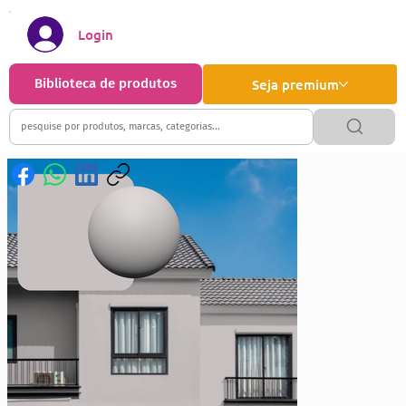
Login
Biblioteca de produtos
Seja premium