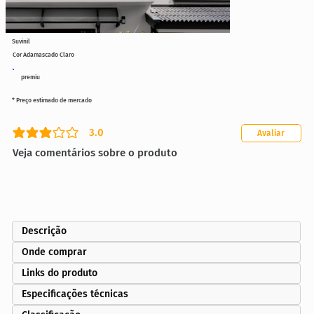
Suvinil
Cor Adamascado Claro
premiu
* Preço estimado de mercado
3.0
Avaliar
classificação média é 3 de 5
Veja comentários sobre o produto
Descrição
Onde comprar
Links do produto
Especificações técnicas