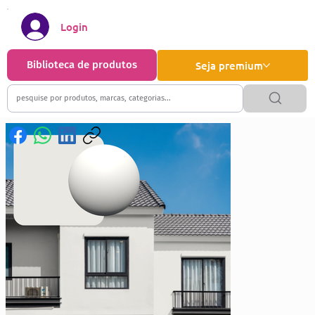
Login
Biblioteca de produtos
Seja premium