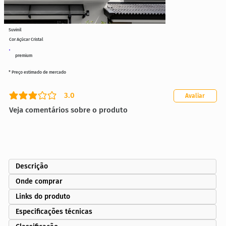
Suvinil
Cor Açúcar Cristal
premium
* Preço estimado de mercado
3.0
Avaliar
classificação média é 3 de 5
Veja comentários sobre o produto
Descrição
Onde comprar
Links do produto
Especificações técnicas