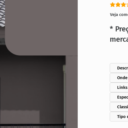
classific
Veja com
* Pre
merc
Descr
Onde
Links
Espec
Class
Tipo 