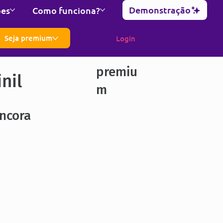
Demonstração
ões
Como funciona?
Seja premium
Login
premiu
nil
m
ncora