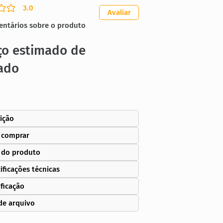
3.0
ação média é 3 de 5
Avaliar
entários sobre o produto
ço estimado de
ado
ição
 comprar
 do produto
ificações técnicas
ificação
de arquivo