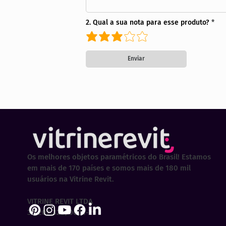
2. Qual a sua nota para esse produto?
Enviar
Os melhores objetos paramétricos do Brasil! Estamos
em mais de 170 países e somos mais de 180 mil
usuários na Vitrine Revit.
VITRINE REVIT LTDA
30.202.323/0001-29