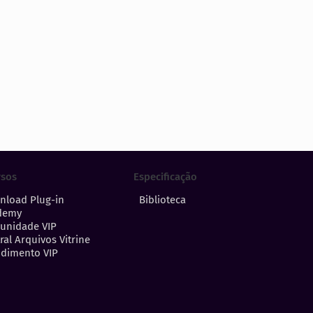
Especificação
rsos
Biblioteca
nload Plug-in
demy
unidade VIP
ral Arquivos Vitrine
dimento VIP