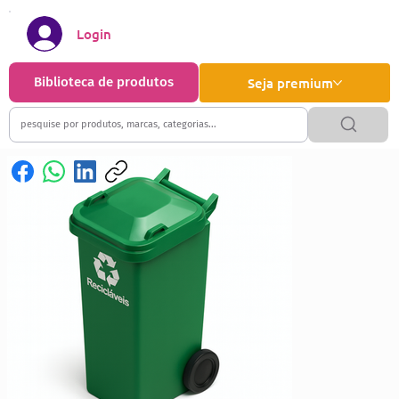
Login
Biblioteca de produtos
Seja premium