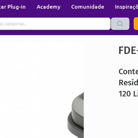
ar Plug-in
Academy
Comunidade
Inspiraç
FDE
Cont
Resíd
120 L