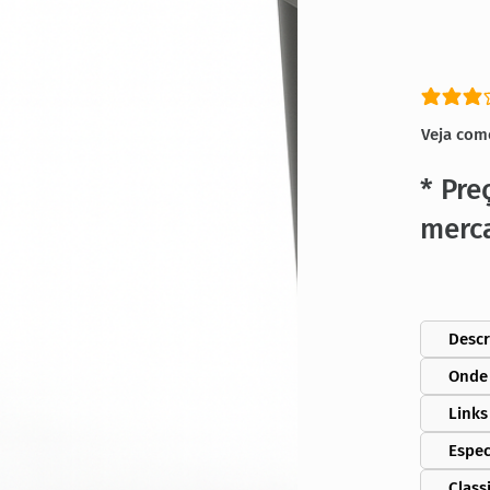
classific
Veja com
* Pre
merc
Descr
Onde
Links
Espec
Class