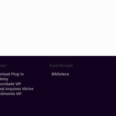
Especificação
rsos
Biblioteca
nload Plug-in
demy
unidade VIP
ral Arquivos Vitrine
dimento VIP