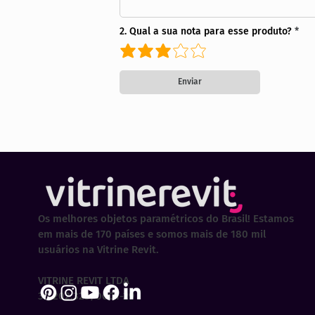
2. Qual a sua nota para esse produto?
Enviar
Os melhores objetos paramétricos do Brasil! Estamos
em mais de 170 países e somos mais de 180 mil
usuários na Vitrine Revit.
VITRINE REVIT LTDA
30.202.323/0001-29