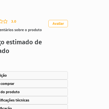
3.0
ação média é 3 de 5
Avaliar
entários sobre o produto
ço estimado de
ado
ição
 comprar
 do produto
ificações técnicas
ificação