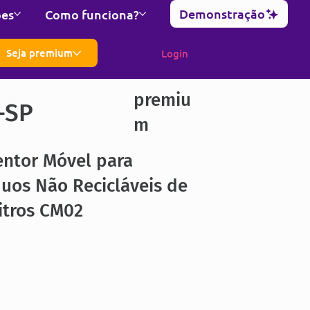
Demonstração
ões
Como funciona?
Seja premium
Login
premiu
-SP
m
entor Móvel para
uos Não Recicláveis de
itros CM02