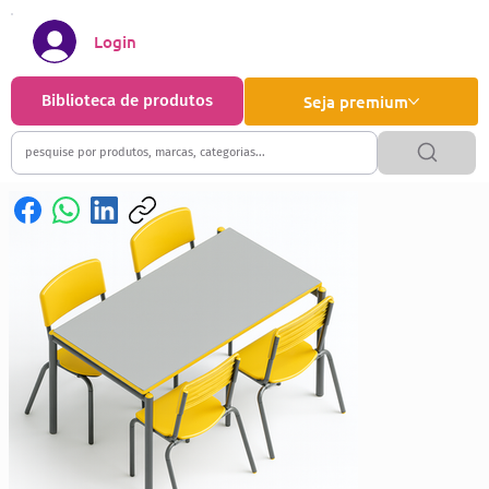
Login
Biblioteca de produtos
Seja premium