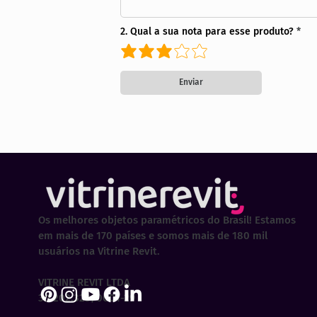
2. Qual a sua nota para esse produto?
Enviar
Os melhores objetos paramétricos do Brasil! Estamos
em mais de 170 países e somos mais de 180 mil
usuários na Vitrine Revit.
VITRINE REVIT LTDA
30.202.323/0001-29