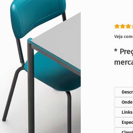
classific
Veja com
* Pre
merc
Descr
Onde
Links
Espec
Class