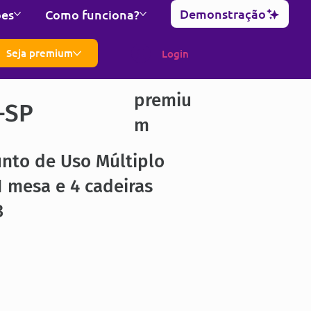
Demonstração
ões
Como funciona?
Seja premium
Login
premiu
-SP
m
nto de Uso Múltiplo
 mesa e 4 cadeiras
3