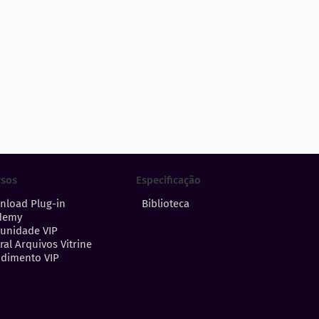
Especificação
rsos
Biblioteca
nload Plug-in
demy
unidade VIP
ral Arquivos Vitrine
dimento VIP