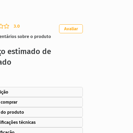
3.0
ação média é 3 de 5
Avaliar
entários sobre o produto
ço estimado de
ado
ição
 comprar
 do produto
ificações técnicas
ificação