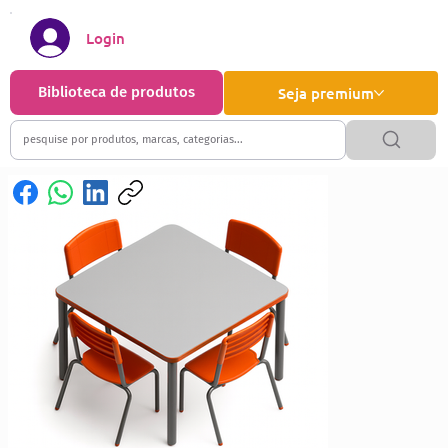
Login
Biblioteca de produtos
Seja premium