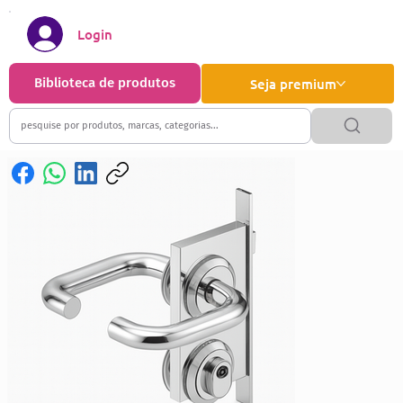
Login
Biblioteca de produtos
Seja premium