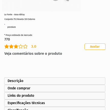
La Fonte - Assa Abloy
Conjunto 752 Roseta 333 Externo
premium
* Preço estimado de mercado
770
3.0
Avaliar
classificação média é 3 de 5
Veja comentários sobre o produto
Descrição
Onde comprar
Links do produto
Especificações técnicas