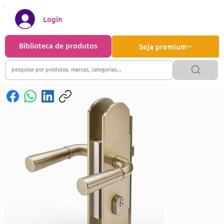
Login
Biblioteca de produtos
Seja premium