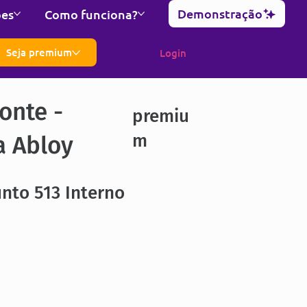
Demonstração
ões
Como funciona?
Seja premium
Login
onte -
premiu
m
a Abloy
nto 513 Interno