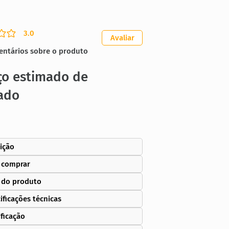
3.0
ação média é 3 de 5
Avaliar
entários sobre o produto
ço estimado de
ado
ição
 comprar
 do produto
ificações técnicas
ificação