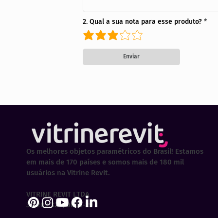
2. Qual a sua nota para esse produto?
Enviar
Os melhores objetos paramétricos do Brasil! Estamos
em mais de 170 países e somos mais de 180 mil
usuários na Vitrine Revit.
VITRINE REVIT LTDA
30.202.323/0001-29