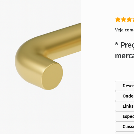
classific
Veja com
* Pre
merc
Descr
Onde
Links
Espec
Class