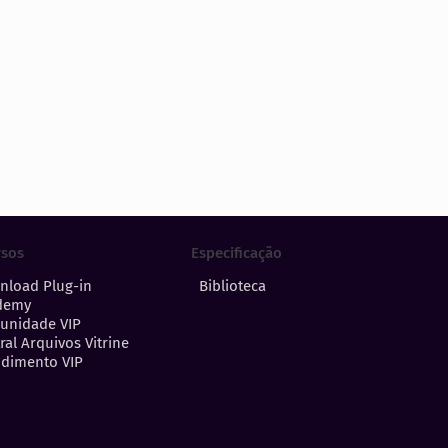
Especificação
rsos
Biblioteca
nload Plug-in
demy
unidade VIP
ral Arquivos Vitrine
dimento VIP