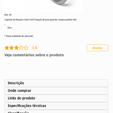
FDE-SP
Suporte de fixação CO34/CO37 (Opção B) para guarda-corpos padrão FDE
free
* Preço estimado de mercado
3.0
Avaliar
classificação média é 3 de 5
Veja comentários sobre o produto
Descrição
Onde comprar
Links do produto
Especificações técnicas