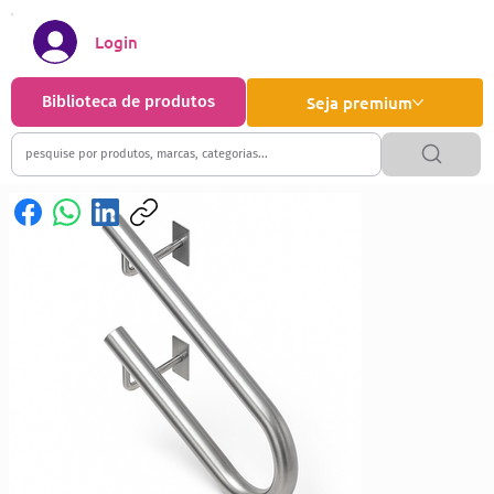
Login
Biblioteca de produtos
Seja premium