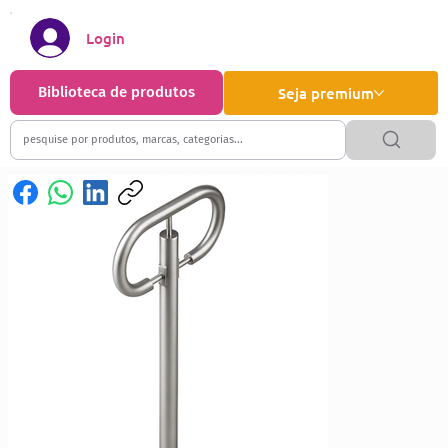
Login
Biblioteca de produtos
Seja premium