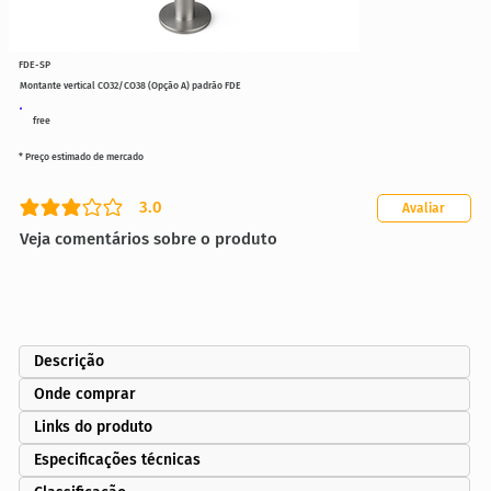
FDE-SP
Montante vertical CO32/CO38 (Opção A) padrão FDE
free
* Preço estimado de mercado
3.0
Avaliar
classificação média é 3 de 5
Veja comentários sobre o produto
Descrição
Onde comprar
Links do produto
Especificações técnicas