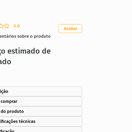
3.0
ação média é 3 de 5
Avaliar
entários sobre o produto
ço estimado de
ado
ição
 comprar
 do produto
ificações técnicas
ificação