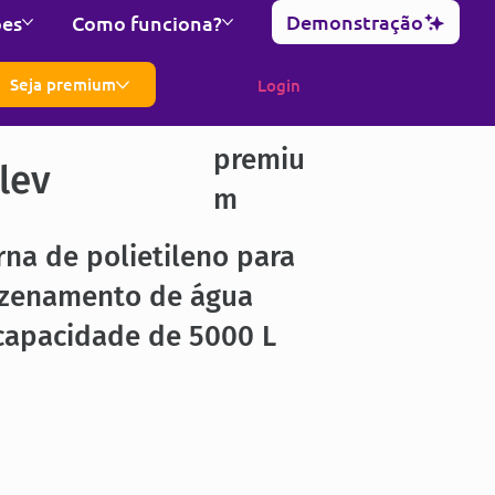
Demonstração
ões
Como funciona?
Seja premium
Login
premiu
lev
m
rna de polietileno para
zenamento de água
capacidade de 5000 L