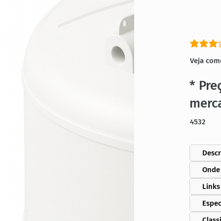
classific
Veja com
* Pre
merc
4532
Descr
Onde
Links
Espec
Class