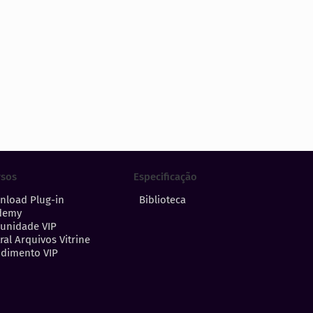
Especificação
rsos
Biblioteca
nload Plug-in
demy
unidade VIP
ral Arquivos Vitrine
dimento VIP