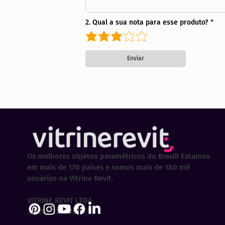
2. Qual a sua nota para esse produto?
Enviar
Os melhores objetos paramétricos do Brasil! Estamos
em mais de 170 países e somos mais de 180 mil
usuários na Vitrine Revit.
VITRINE REVIT LTDA
30.202.323/0001-29