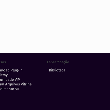
Especificação
rsos
Biblioteca
nload Plug-in
demy
unidade VIP
ral Arquivos Vitrine
dimento VIP