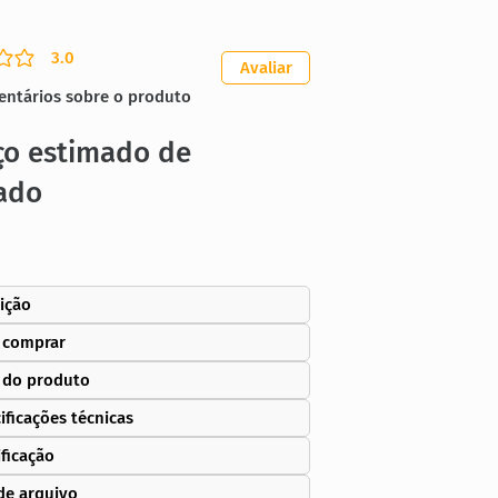
3.0
ação média é 3 de 5
Avaliar
entários sobre o produto
ço estimado de
ado
ição
 comprar
 do produto
ificações técnicas
ificação
de arquivo