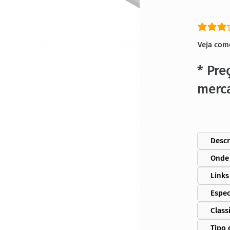
classific
Veja com
* Pre
merc
Descr
Onde
Links
Espec
Class
Tipo 