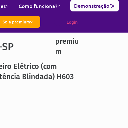
Demonstração
ões
Como funciona?
Seja premium
Login
premiu
-SP
m
iro Elétrico (com
tência Blindada) H603