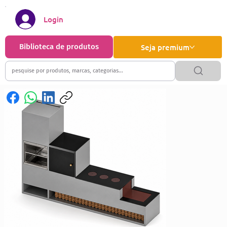
Login
Biblioteca de produtos
Seja premium