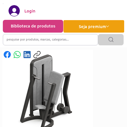
Login
Biblioteca de produtos
Seja premium