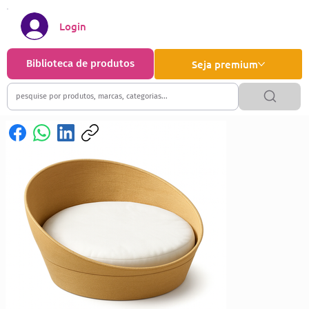
Login
Biblioteca de produtos
Seja premium