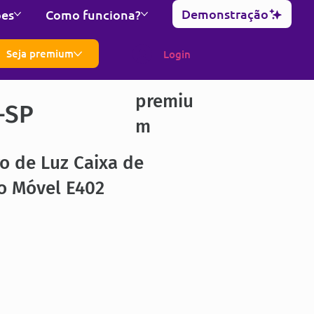
Demonstração
ões
Como funciona?
Seja premium
Login
premiu
-SP
m
o de Luz Caixa de
o Móvel E402