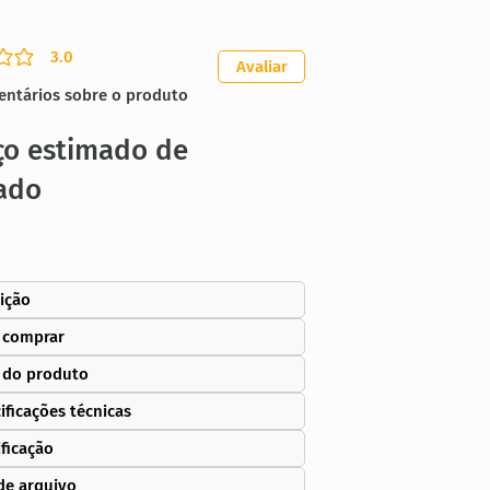
3.0
ação média é 3 de 5
Avaliar
entários sobre o produto
ço estimado de
ado
ição
 comprar
 do produto
ificações técnicas
ificação
de arquivo