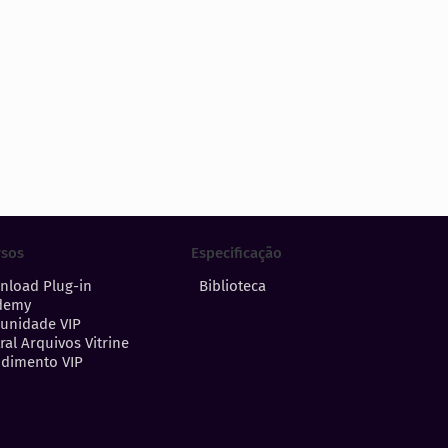
Especificação
rsos
Biblioteca
nload Plug-in
demy
unidade VIP
ral Arquivos Vitrine
dimento VIP