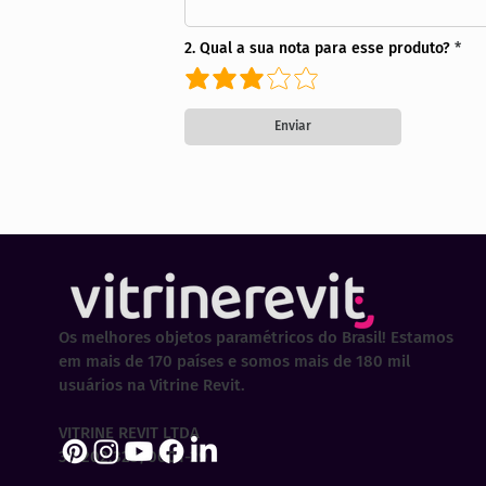
2. Qual a sua nota para esse produto?
Enviar
Os melhores objetos paramétricos do Brasil! Estamos
em mais de 170 países e somos mais de 180 mil
usuários na Vitrine Revit.
VITRINE REVIT LTDA
30.202.323/0001-29