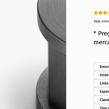
classific
Veja com
* Pre
merc
Descr
Onde
Links
Espec
Class
Tipo 