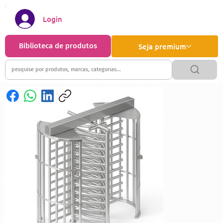
Login
Biblioteca de produtos
Seja premium