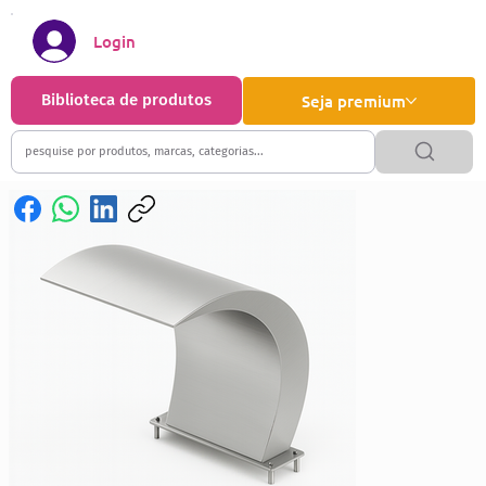
Login
Biblioteca de produtos
Seja premium