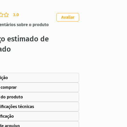
3.0
ação média é 3 de 5
Avaliar
entários sobre o produto
ço estimado de
ado
ição
 comprar
 do produto
ificações técnicas
ificação
de arquivo