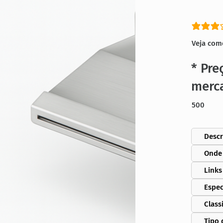
classific
Veja com
* Pre
merc
500
Descr
Onde
Links
Espec
Class
Tipo 