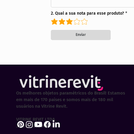
2. Qual a sua nota para esse produto?
Enviar
Os melhores objetos paramétricos do Brasil! Estamos
em mais de 170 países e somos mais de 180 mil
usuários na Vitrine Revit.
VITRINE REVIT LTDA
30.202.323/0001-29