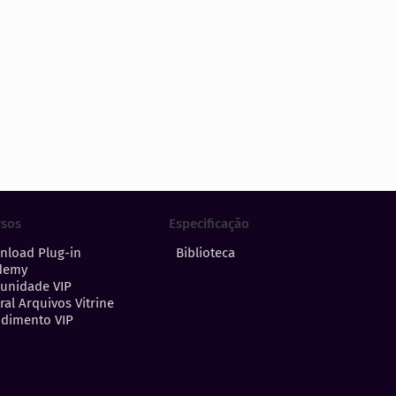
Especificação
rsos
Biblioteca
nload Plug-in
demy
unidade VIP
ral Arquivos Vitrine
dimento VIP