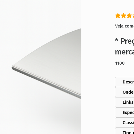
classific
Veja com
* Pre
merc
1100
Descr
Onde
Links
Espec
Class
Tipo 