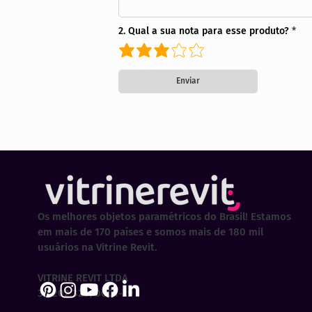
2. Qual a sua nota para esse produto?
Enviar
Os melhores objetos paramétricos do Brasil! Estamos
em mais de 170 países e somos mais de 180 mil
usuários na Vitrine Revit.
VITRINE REVIT LTDA
30.202.323/0001-29