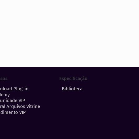
Especificação
rsos
Biblioteca
nload Plug-in
demy
unidade VIP
ral Arquivos Vitrine
dimento VIP