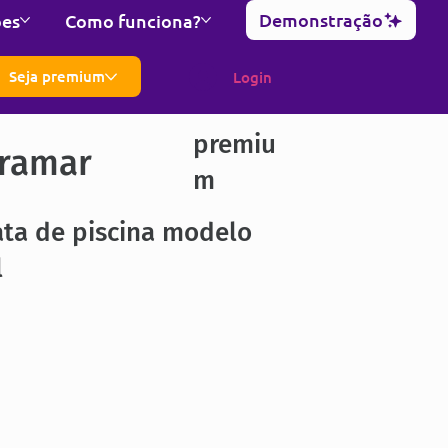
Demonstração
ões
Como funciona?
Seja premium
Login
premiu
ramar
m
ata de piscina modelo
l