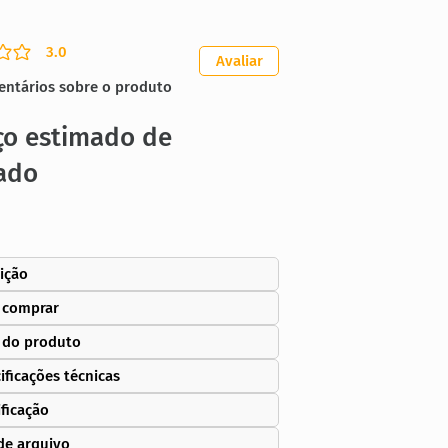
3.0
ação média é 3 de 5
Avaliar
entários sobre o produto
ço estimado de
ado
ição
 comprar
 do produto
ificações técnicas
ificação
de arquivo