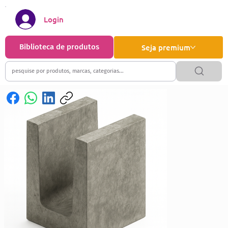
Login
Biblioteca de produtos
Seja premium