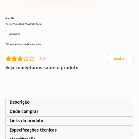
Minotti
Cama Yves Bed 204x231H84cm
premium
* Preço estimado de mercado
3.0
Avaliar
classificação média é 3 de 5
Veja comentários sobre o produto
Descrição
Onde comprar
Links do produto
Especificações técnicas