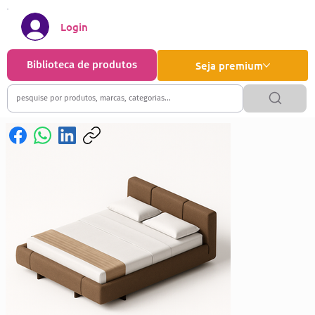
Login
Biblioteca de produtos
Seja premium