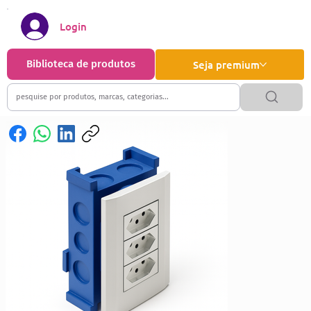
Login
Biblioteca de produtos
Seja premium