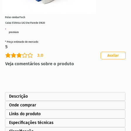
Polar-AmbarTech
Caixa Elétrica 4X2 Dw Parede DN20
premium
* Preço estimado de mercado
5
3.0
Avaliar
classificação média é 3 de 5
Veja comentários sobre o produto
Descrição
Onde comprar
Links do produto
Especificações técnicas