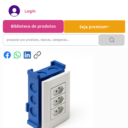
Login
Biblioteca de produtos
Seja premium