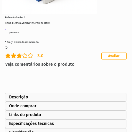
Polar-AmbarTech
Caixa Elétrica 4X2 Dw 12,5 Parede DN25
premium
* Preço estimado de mercado
5
3.0
Avaliar
classificação média é 3 de 5
Veja comentários sobre o produto
Descrição
Onde comprar
Links do produto
Especificações técnicas