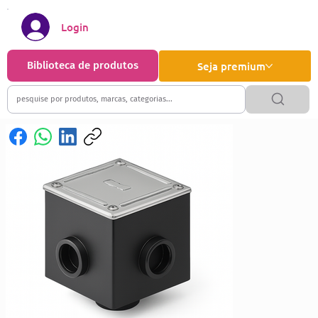
Login
Biblioteca de produtos
Seja premium