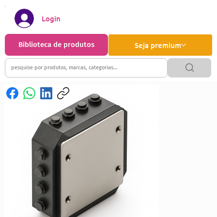
Login
Biblioteca de produtos
Seja premium