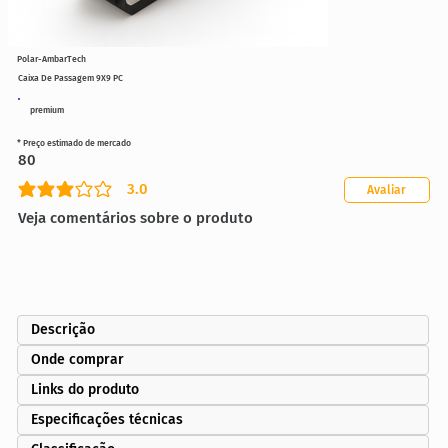
Polar-AmbarTech
Caixa De Passagem 9X9 PC
premium
* Preço estimado de mercado
80
3.0
Avaliar
classificação média é 3 de 5
Veja comentários sobre o produto
Descrição
Onde comprar
Links do produto
Especificações técnicas