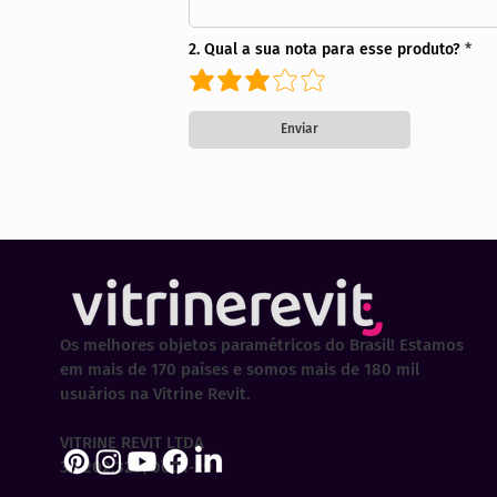
2. Qual a sua nota para esse produto?
Enviar
Os melhores objetos paramétricos do Brasil! Estamos
em mais de 170 países e somos mais de 180 mil
usuários na Vitrine Revit.
VITRINE REVIT LTDA
30.202.323/0001-29