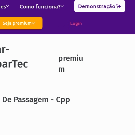
Demonstração
ões
Como funciona?
Seja premium
Login
ar-
premiu
arTec
m
a De Passagem - Cpp