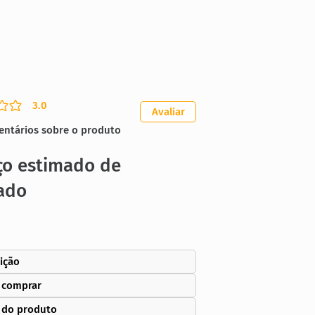
3.0
ação média é 3 de 5
Avaliar
entários sobre o produto
ço estimado de
ado
ição
 comprar
 do produto