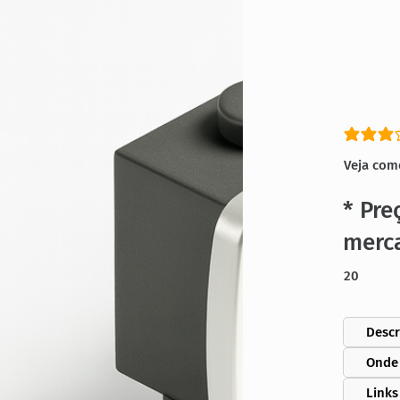
classific
Veja com
* Pre
merc
20
Descr
Onde
Links