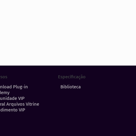
Especificação
rsos
Biblioteca
nload Plug-in
demy
unidade VIP
ral Arquivos Vitrine
dimento VIP