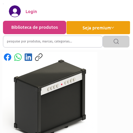
Login
Biblioteca de produtos
Seja premium