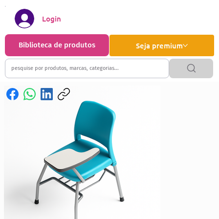
Login
Biblioteca de produtos
Seja premium