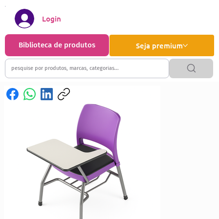
Login
Biblioteca de produtos
Seja premium