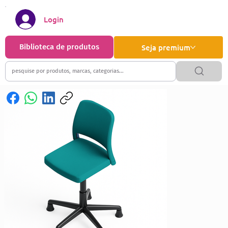
Login
Biblioteca de produtos
Seja premium