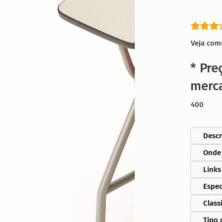
classific
Veja com
* Pre
merc
400
Descr
Onde
Links
Espec
Class
Tipo 