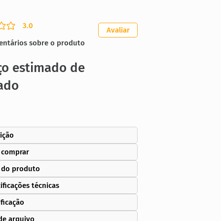
3.0
ação média é 3 de 5
Avaliar
entários sobre o produto
ço estimado de
ado
ição
 comprar
 do produto
ificações técnicas
ificação
de arquivo