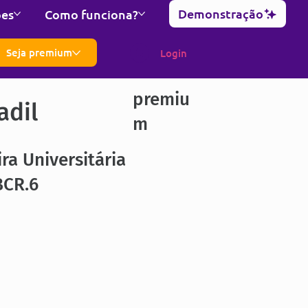
Demonstração
ões
Como funciona?
Seja premium
Login
premiu
adil
m
ra Universitária
BCR.6