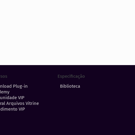
Especificação
rsos
Biblioteca
nload Plug-in
demy
unidade VIP
ral Arquivos Vitrine
dimento VIP