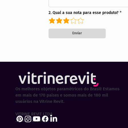
2. Qual a sua nota para esse produto?
Enviar
Os melhores objetos paramétricos do Brasil! Estamos
em mais de 170 países e somos mais de 180 mil
usuários na Vitrine Revit.
VITRINE REVIT LTDA
30.202.323/0001-29