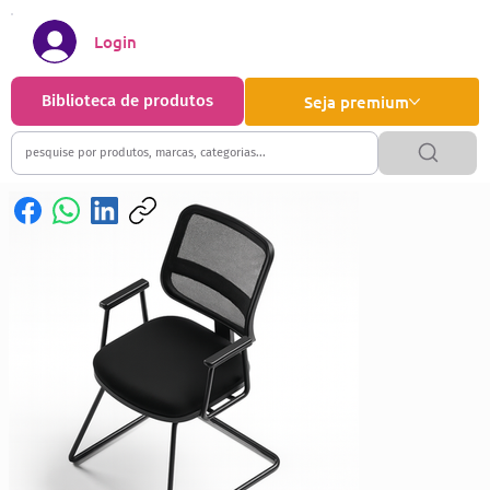
Login
Biblioteca de produtos
Seja premium