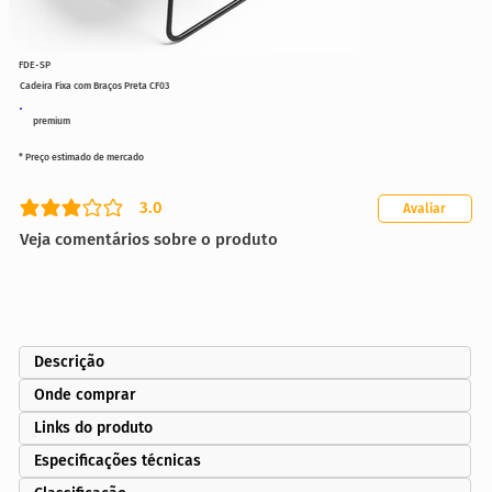
FDE-SP
Cadeira Fixa com Braços Preta CF03
premium
* Preço estimado de mercado
3.0
Avaliar
classificação média é 3 de 5
Veja comentários sobre o produto
Descrição
Onde comprar
Links do produto
Especificações técnicas