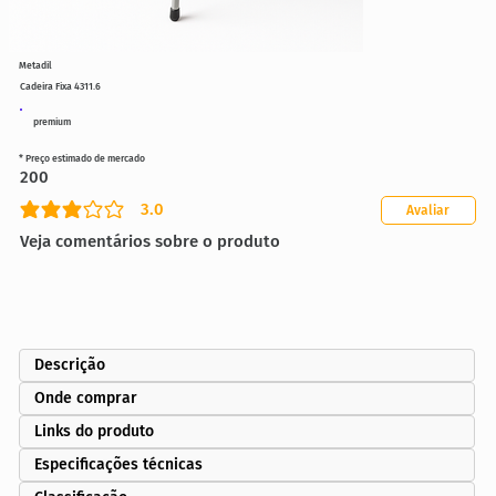
Metadil
Cadeira Fixa 4311.6
premium
* Preço estimado de mercado
200
3.0
Avaliar
classificação média é 3 de 5
Veja comentários sobre o produto
Descrição
Onde comprar
Links do produto
Especificações técnicas