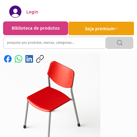
Login
Biblioteca de produtos
Seja premium