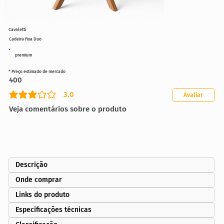
Cavaletti
Cadeira Fixa Duo
premium
* Preço estimado de mercado
400
3.0
Avaliar
classificação média é 3 de 5
Veja comentários sobre o produto
Descrição
Onde comprar
Links do produto
Especificações técnicas