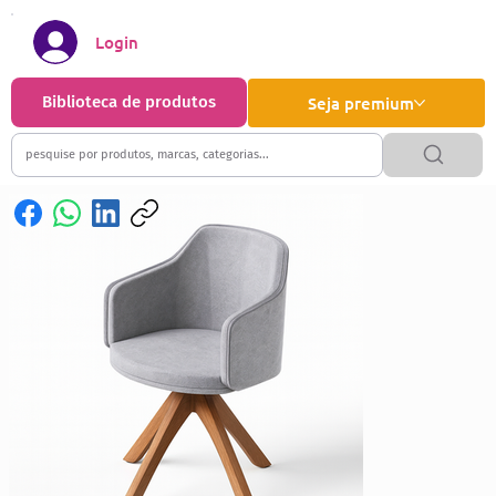
Login
Biblioteca de produtos
Seja premium