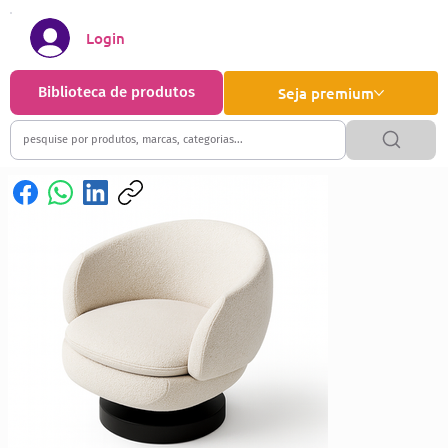
Login
Biblioteca de produtos
Seja premium