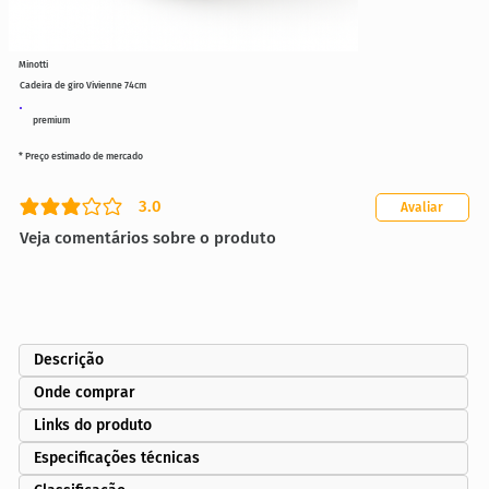
Minotti
Cadeira de giro Vivienne 74cm
premium
* Preço estimado de mercado
3.0
Avaliar
classificação média é 3 de 5
Veja comentários sobre o produto
Descrição
Onde comprar
Links do produto
Especificações técnicas