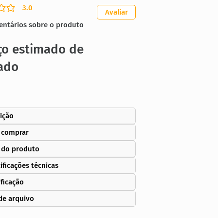
3.0
ação média é 3 de 5
Avaliar
entários sobre o produto
ço estimado de
ado
ição
 comprar
 do produto
ificações técnicas
ificação
de arquivo