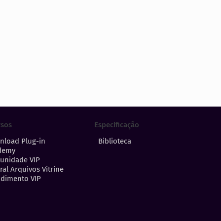
Especificação
rsos
Biblioteca
nload Plug-in
demy
unidade VIP
ral Arquivos Vitrine
dimento VIP