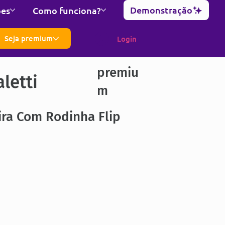
Demonstração
ões
Como funciona?
Seja premium
Login
premiu
letti
m
ira Com Rodinha Flip