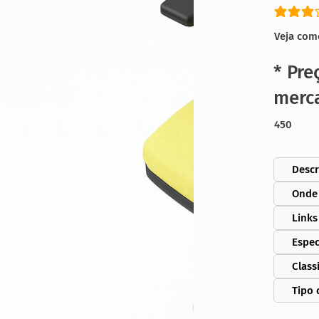
classific
Veja com
* Pre
merc
450
Descr
Onde
Links
Espec
Class
Tipo 