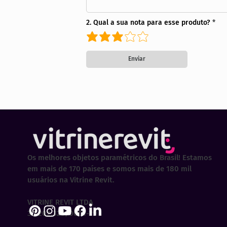
2. Qual a sua nota para esse produto?
Enviar
Os melhores objetos paramétricos do Brasil! Estamos
em mais de 170 países e somos mais de 180 mil
usuários na Vitrine Revit.
VITRINE REVIT LTDA
30.202.323/0001-29